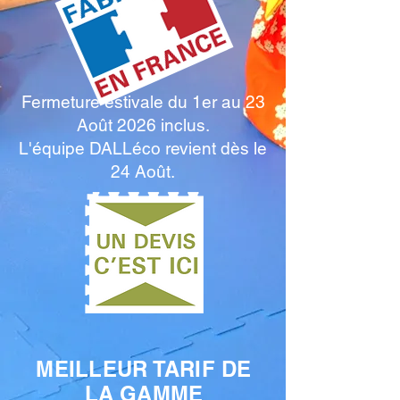
Fermeture estivale du 1er au 23
Août 2026 inclus.
L'équipe DALLéco revient dès le
24 Août.
MEILLEUR TARIF DE
LA GAMME