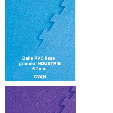
Dalle PVC lisse
grainée INDUSTRIE
6.2mm
CYAN