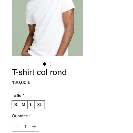
T-shirt col rond
Prix
120,00 €
Taille
*
S
M
L
XL
Quantité
*